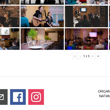
«
‹
›
»
1
z
5
ORGAN
NATAN