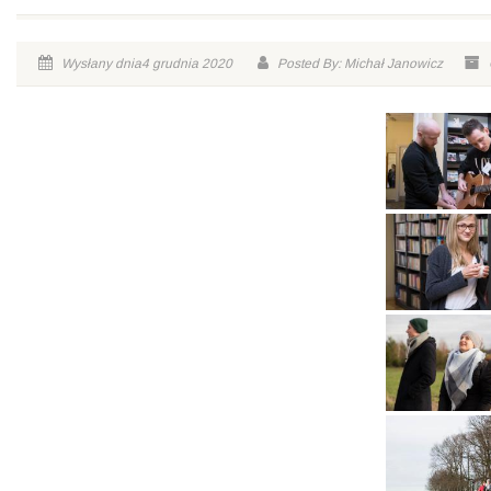
Wysłany dnia4 grudnia 2020
Posted By: Michał Janowicz