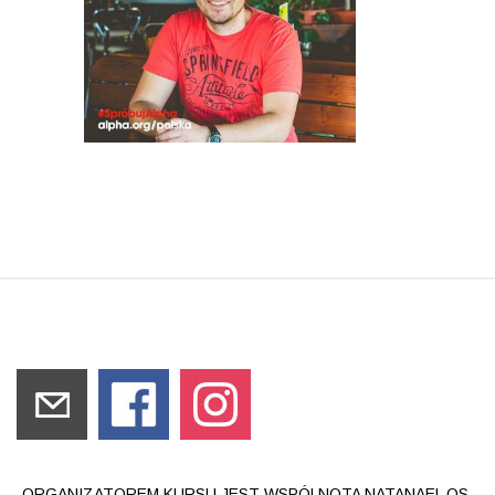
ORGANIZATOREM KURSU JEST WSPÓLNOTA NATANAEL OS.